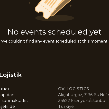
No events scheduled yet
We couldn't find any event scheduled at this moment.
Lojistik
Suudi
OVI LOGISTICS
 kapıdan
Akçaburgaz, 3136. Sk No:14
i sunmaktadır.
34522 Esenyurt/İstanbul
 şekilde
Türkiye