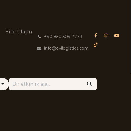
g
Bize Ulaşın
͏
+90 850 309 7779
info@ovilogistics.com
n