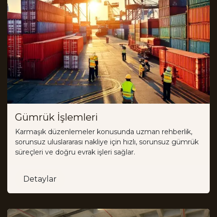
Gümrük İşlemleri
Karmaşık düzenlemeler konusunda uzman rehberlik,
sorunsuz uluslararası nakliye için hızlı, sorunsuz gümrük
süreçleri ve doğru evrak işleri sağlar.
Detaylar