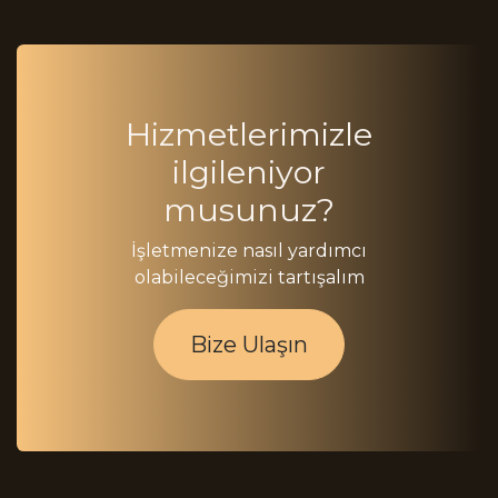
Hizmetlerimizle
ilgileniyor
musunuz?
İşletmenize nasıl yardımcı
olabileceğimizi tartışalım
Bize Ulaşın