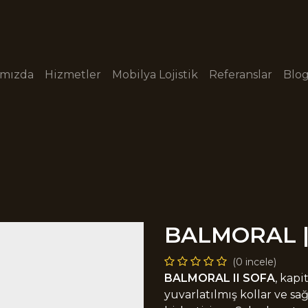
ımızda
Hizmetler
Mobilya Lojistik
Referanslar
Blo
BALMORAL 
(0 incele)
BALMORAL II SOFA
, kapi
yuvarlatılmış kollar ve sa