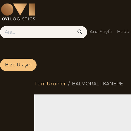
Skip to Content
Ana Sayfa
Hakk
Bize Ulaşın
Tüm Ürünler
BALMORAL | KANEPE