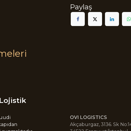
Paylaş
meleri
Lojistik
Suudi
OVI LOGISTICS
 kapıdan
Akçaburgaz, 3136. Sk No:14