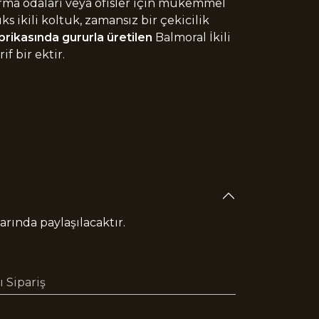
turma odaları veya ofisler için mükemmel
 ikili koltuk, zamansız bir çekicilik
brikasında gururla üretilen
Balmoral İkili
if bir ektir.
rında paylaşılacaktır.
 Sipariş