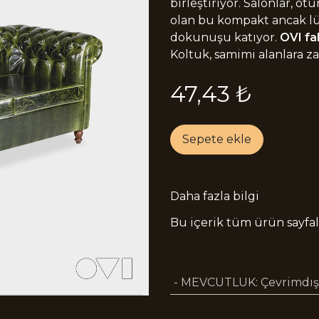
birleştiriyor. Salonlar, o
olan bu kompakt ancak lüks
dokunuşu katıyor.
OVI fa
Koltuk, samimi alanlara zar
47,43
₺
Sepete ekle
Daha fazla bilgi
Bu içerik tüm ürün sayfala
- MEVCUTLUK
:
Çevrimdışı