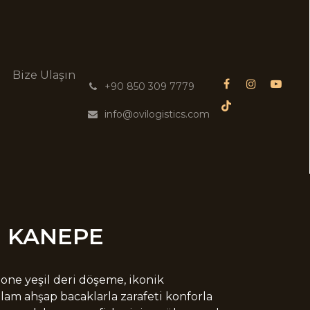
g
Bize Ulaşın
͏
+90 850 309 7779
info@ovilogistics.com
| KANEPE
tone yeşil deri döşeme, ikonik
ğlam ahşap bacaklarla zarafeti konforla