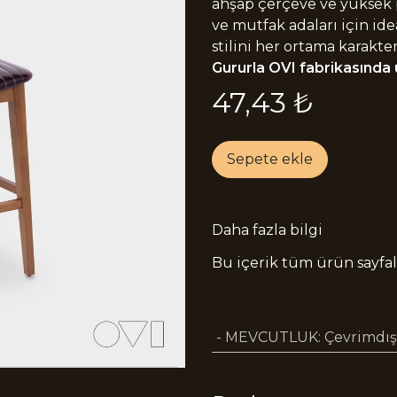
ahşap çerçeve ve yüksek pr
ve mutfak adaları için idea
stilini her ortama karakter
Gururla OVI fabrikasında ü
47,43
₺
Sepete ekle
Daha fazla bilgi
Bu içerik tüm ürün sayfala
- MEVCUTLUK
:
Çevrimdışı