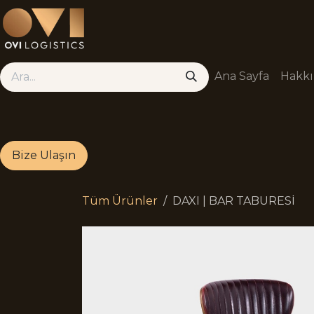
Skip to Content
Ana Sayfa
Hakk
Bize Ulaşın
Tüm Ürünler
DAXI | BAR TABURESİ