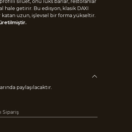
ofilli siluet, onu lüks barlar, restoranlar
l hale getirir. Bu edisyon, klasik DAXI
 katan uzun, işlevsel bir forma yükseltir.
retilmiştir.
rında paylaşılacaktır.
 Sipariş