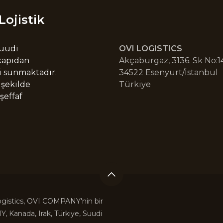
Lojistik
Suudi
OVI LOGISTICS
 kapıdan
Akçaburgaz, 3136. Sk No:14
i sunmaktadır.
34522 Esenyurt/İstanbul
 şekilde
Türkiye
şeffaf
gistics, OVI COMPANY'nin bir
, Kanada, Irak, Türkiye, Suudi