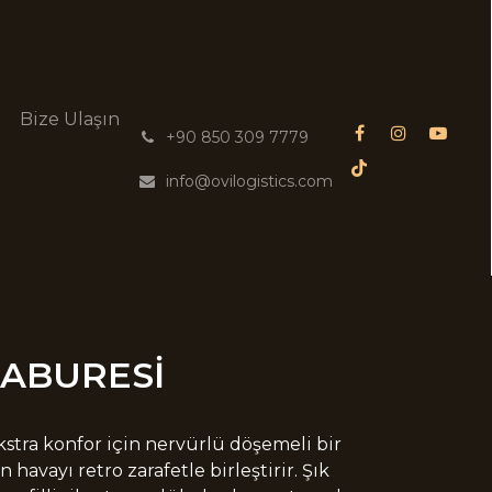
g
Bize Ulaşın
͏
+90 850 309 7779
info@ovilogistics.com
TABURESİ
ekstra konfor için nervürlü döşemeli bir
n havayı retro zarafetle birleştirir. Şık