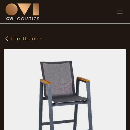
Skip to Content
Tüm Ürünler