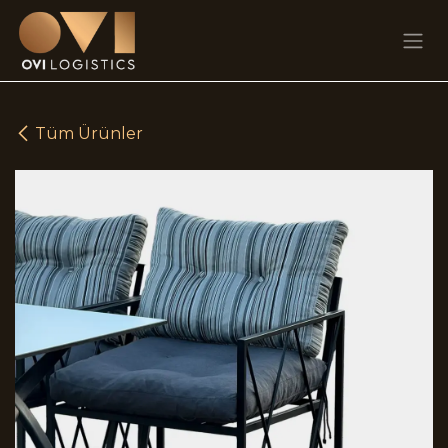
Skip to Content
Tüm Ürünler