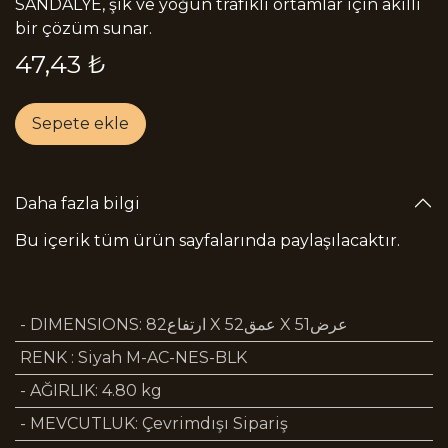
SANDALYE, şık ve yoğun trafikli ortamlar için akıllı
bir çözüm sunar.
47,43
₺
Sepete ekle
Daha fazla bilgi
Bu içerik tüm ürün sayfalarında paylaşılacaktır.
- DIMENSIONS
:
ارتفاع82 X عمق52 X عرض51
RENK
:
Siyah M-AC-NES-BLK
- AĞIRLIK
:
4.80 kg
- MEVCUTLUK
:
Çevrimdışı Sipariş