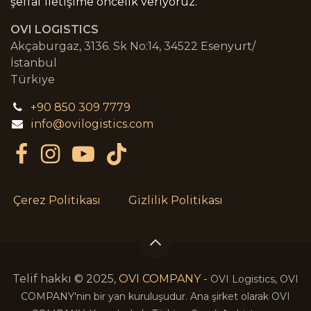
şeffaf iletişime öncelik veriyoruz.
OVI LOGISTICS
Akçaburgaz, 3136. Sk No:14, 34522 Esenyurt/
İstanbul
Türkiye
+90 850 309 7779
info@ovilogistics.com
Çerez Politikası
Gizlilik Politikası
Telif hakkı © 2025,
OVI COMPANY
-
OVI Logistics, OVI
COMPANY'nin bir yan kuruluşudur. Ana şirket olarak OVI