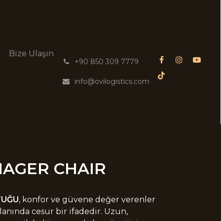
g
Bize Ulaşın
͏
+90 850 309 7779
info@ovilogistics.com
AGER CHAIR
TUĞU
, konfor ve güvene değer verenler
alanında cesur bir ifadedir. Uzun,