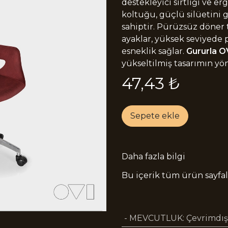
destekleyici sırtlığı ve e
koltuğu, güçlü silüetini g
sahiptir. Pürüzsüz döner 
ayaklar, yüksek seviyede 
esneklik sağlar.
Gururla OV
yükseltilmiş tasarımın yön
47,43
₺
Sepete ekle
Daha fazla bilgi
Bu içerik tüm ürün sayfala
- MEVCUTLUK
:
Çevrimdışı