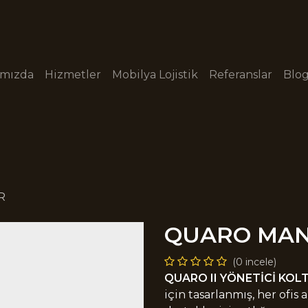
ımızda
Hizmetler
Mobilya Lojistik
Referanslar
Blo
R
QUARO MAN
(0 incele)
QUARO II YÖNETİCİ KOL
için tasarlanmış, her ofis 