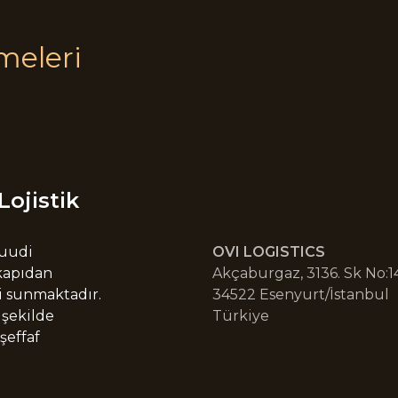
meleri
Lojistik
Suudi
OVI LOGISTICS
 kapıdan
Akçaburgaz, 3136. Sk No:14
i sunmaktadır.
34522 Esenyurt/İstanbul
 şekilde
Türkiye
şeffaf