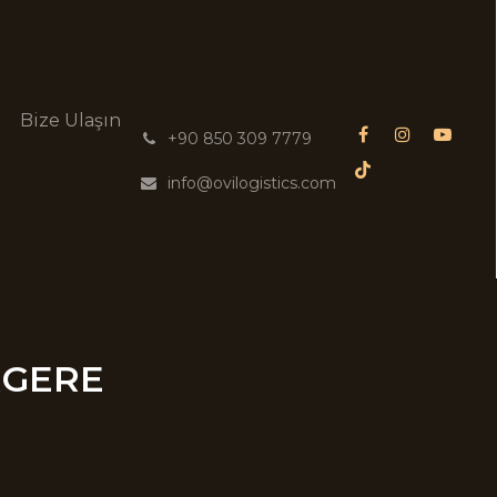
g
Bize Ulaşın
͏
+90 850 309 7779
info@ovilogistics.com
RGERE