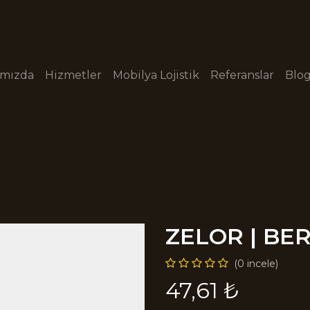
ımızda
Hizmetler
Mobilya Lojistik
Referanslar
Blo
ZELOR | BE
(0 incele)
47,61
₺